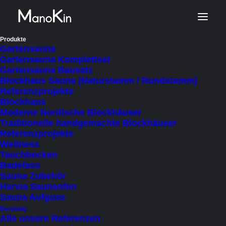
Start
Alle Produkte
Produkte
Gartensauna
Gartensauna Komplettset
Gartensauna Bausatz
Alle Produkte
Blockhaus Sauna (Naturstamm / Rundstamm)
Referenzprojekte
Blockhaus
Entdecken Sie unsere hochwertigen Produkte
Moderne Nordische Blockhäuser
im Bereich Gartensaunen, Naturstamm-
Traditionelle handgemachte Blockhäuser
Referenzprojekte
Saunen, Ferienhäusern, Alm- und Jagdhütten
Wellness
und exklusives Wellness-Zubehör für Ihr
Tauchbecken
Badefass
Zuhause. Ob pure Entspannung in einer
Sauna Zubehör
maßgefertigten Sauna, das urige Ambiente
Harvia Saunaofen
Sauna Aufguss
einer Almhütte oder stilvolle Accessoires für Ihr
Beratung
persönliches Spa-Erlebnis – bei uns finden Sie
Alle unsere Referenzen