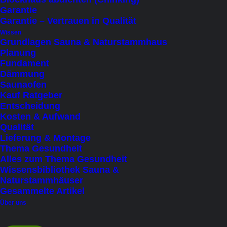
Garantie
Produktkategorie
Garantie – Vertrauen in Qualität
Wissen
Grundlagen Sauna & Naturstammhaus
Kapazität
Planung
Fundament
1 - 2 Personen (liegend)
(2)
Dämmung
1 Person liegend
(3)
Saunaofen
Kauf Ratgeber
bis 10 Personen (sitzend)
(1)
Entscheidung
bis 2 Personen (liegend)
(14)
Kosten & Aufwand
Qualität
bis 3 Personen (sitzend)
(4)
Lieferung & Montage
bis 4 Personen (sitzend)
(6)
Thema Gesundheit
Alles zum Thema Gesundheit
bis 5 Personen (sitzend)
(3)
Wissensbibliothek Sauna &
bis 6 Personen (sitzend)
(10)
Naturstammhäuser
Gesammelte Artikel
bis 7 Personen (sitzend)
(5)
Über uns
bis 8 Personen (sitzend)
(6)