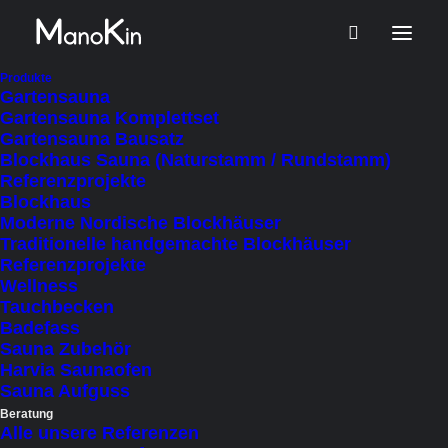
Produkte
Ausstellung – Sauna &
Gartensauna
Blockhaus -Erlebnis
Gartensauna Komplettset
Gartensauna Bausatz
Blockhaus Sauna (Naturstamm / Rundstamm)
Referenzprojekte
Blockhaus
Moderne Nordische Blockhäuser
Traditionelle handgemachte Blockhäuser
Referenzprojekte
Wellness
Tauchbecken
Badefass
Sauna Zubehör
Harvia Saunaofen
Sauna Aufguss
Beratung
Ein klassisches Ausstellungsgelände mit
Alle unsere Referenzen