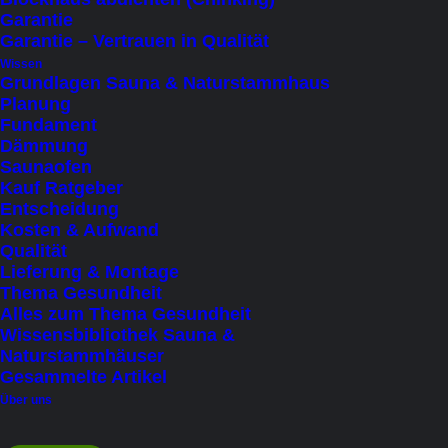
Garantie
Garantie – Vertrauen in Qualität
Start
Beratung & Kontakt
Wissen
Ausstellung – Sauna & Blockhaus -Erlebnis
Grundlagen Sauna & Naturstammhaus
Planung
Fundament
2 Minutes
Dämmung
Saunaofen
Kauf Ratgeber
Entscheidung
Kosten & Aufwand
Qualität
Lieferung & Montage
Erlebnis statt Ausstellung
Thema Gesundheit
Alles zum Thema Gesundheit
Wissensbibliothek Sauna &
Naturstammhäuser
Uns ist vollkommen klar, dass man vor der
Gesammelte Artikel
Entscheidung, sich eine hochwertige
Über uns
Gartensauna oder ein einzigartiges