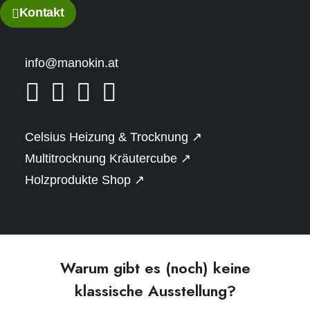
Kontakt
Naturstamm Ferienhaus, Almhütte oder
Jagdhaus zuzulegen, etwas besichtigen
möchte. Hier finden Sie die Möglichkeiten,
info@manokin.at
die wir Ihnen aktuell anbieten können.
Celsius Heizung & Trocknung ↗
Multitrocknung Kräutercube ↗
Holzprodukte Shop ↗
Warum gibt es (noch) keine
klassische Ausstellung?