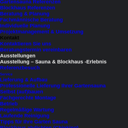
Gartensauna Referenzen
all unseren Sauna-Modellen? Das wäre
Blockhaus Referenzen
Beratung & Planung
möglich, aber sehr kostspielig und würde
Fachmännische Beratung
sich negativ auf die Preise auswirken.
Individuelle Planung
Projektmanagement & Umsetzung
Stattdessen bieten wir Ihnen die Chance,
Kontakt
Kontaktieren Sie uns
unsere Saunen dort zu erleben, wo sie
Beratungstermin vereinbaren
wirklich genutzt werden – direkt bei
Ausstellungen
Ausstellung – Sauna & Blockhaus -Erlebnis
unseren zufriedenen Kunden. Gleichzeitig
Referenzbesuch
arbeiten wir an einer Ausstellung mit
Service
Lieferung & Aufbau
ausgewählten Modellen, um Ihnen künftig
Professionelle Lieferung Ihrer Gartensauna
Selbst (auf)bauen
noch mehr Möglichkeiten zu bieten.
Fachgerechte Montage
Betrieb
Regelmäßige Wartung
Laufende Reinigung
Tipps für Ihre Garten Sauna
Blockhaus abdichten (Chinking)