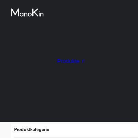
Start
Alle Produkte
Gartensauna
Gartensauna Komplettset
Gartensaun
Gartensauna Komplettset
Gartensaun
Gartensauna Komplettset – entdecken Sie unsere ex
Komplettset
fix fertig montierten Außensaunen sind nicht nur ei
Gartensaun
Produkte
Bausatz
stimmungsvoller LED-Beleuchtung und langlebiger
Blockhaus 
Dank hochwertiger Materialien und durchdachter R
(Naturstamm
Elektro- oder Holzofen – unsere Gartensauna Kompl
Rundstamm
erfordern keinen Montageaufwand.
Referenzpro
Produktkategorie