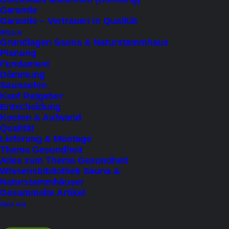
Garantie
Garantie – Vertrauen in Qualität
Wissen
Grundlagen Sauna & Naturstammhaus
Planung
Start
Beratung & Kontakt
Projektmanagement & Umsetzung
Fundament
Dämmung
Saunaofen
4 Minutes
Kauf Ratgeber
Entscheidung
Kosten & Aufwand
Qualität
Lieferung & Montage
Thema Gesundheit
Alles zum Thema Gesundheit
Projektmanagement und Umsetzung
Wissensbibliothek Sauna &
Naturstammhäuser
– Präzise Planung, Perfekte
Gesammelte Artikel
Realisierung
Über uns