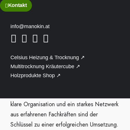
Kontakt
Der Bau einer hochwertigen Sauna oder
eines Naturstammhauses erfordert nicht nur
info@manokin.at
eine durchdachte Planung, sondern auch
ein exzellentes Projektmanagement. Dank
jahrelanger Erfahrung in der Koordination
Celsius Heizung & Trocknung ↗
und Umsetzung – auch von sehr großen
Multitrocknung Kräutercube ↗
Projekten im Konzernumfeld – stelle ich
Holzprodukte Shop ↗
sicher, dass alle Beteiligten zur richtigen
Zeit das Richtige tun. Präzise Abläufe, eine
klare Organisation und ein starkes Netzwerk
aus erfahrenen Fachkräften sind der
Schlüssel zu einer erfolgreichen Umsetzung.