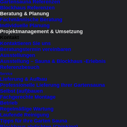
Gartensauna Referenzen
Blockhaus Referenzen
Von der ersten Planung bis zur finalen
Beratung & Planung
Fachmännische Beratung
Umsetzung – mit jahrelanger Erfahrung
Individuelle Planung
Projektmanagement & Umsetzung
im Projektmanagement sorge ich dafür,
Kontakt
dass alle Gewerke zur richtigen Zeit das
Kontaktieren Sie uns
Beratungstermin vereinbaren
Richtige tun. Erfahrene Zimmerer und
Ausstellungen
Ausstellung – Sauna & Blockhaus -Erlebnis
Tischler, eine zuverlässige Spedition mit
Referenzbesuch
modernstem Gerät und eine präzise
Service
Lieferung & Aufbau
Organisation garantieren eine
Professionelle Lieferung Ihrer Gartensauna
Selbst (auf)bauen
reibungslose Umsetzung. Ihr Projekt in
Fachgerechte Montage
besten Händen – effizient, termingerecht
Betrieb
Regelmäßige Wartung
und in höchster Qualität.
Laufende Reinigung
Tipps für Ihre Garten Sauna
Blockhaus abdichten (Chinking)