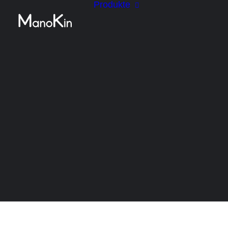
Produkte
Gartensaun
Gartensaun
Komplettset
Gartensaun
Bausatz
Blockhaus 
(Naturstamm
Rundstamm
Referenzpro