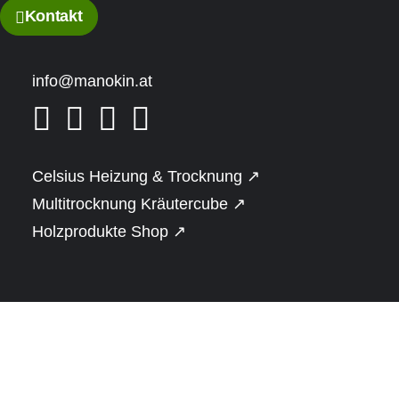
Kontakt
Beschreibung
Montage & Optionen
info@manokin.at
Echte Naturstamm Sauna.
Spürbar massiv. Und gebaut für
Celsius Heizung & Trocknung ↗
Jahrzehnte.
Multitrocknung Kräutercube ↗
Holzprodukte Shop ↗