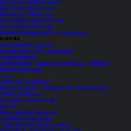
Gartensauna Referenzen
Blockhaus Referenzen
Boreana 35V – Naturstamm
Beratung & Planung
Sauna mit Veranda
Fachmännische Beratung
Individuelle Planung
€
26.500
Projektmanagement & Umsetzung
inkl. MWSt.
Kontakt
Kontaktieren Sie uns
Preis inkl. MwSt. + Lieferung mit 40 t Sattelzug,
Beratungstermin vereinbaren
Montage & Optionen siehe unten
Ausstellungen
Ausstellung – Sauna & Blockhaus -Erlebnis
Auf Bestellung lieferbar, Lieferzeit 6 – 8
Referenzbesuch
Service
Wochen
Lieferung & Aufbau
Professionelle Lieferung Ihrer Gartensauna
Selbst (auf)bauen
• Größe 3,50 x 2,90 x 2,55 m
Fachgerechte Montage
• Für bis zu 6 Personen
Betrieb
Regelmäßige Wartung
• Veranda als Ruhe- & Abkühlzone
Laufende Reinigung
• Huum Drop 9 Elektroofen, App-steuerbar
Tipps für Ihre Garten Sauna
Blockhaus abdichten (Chinking)