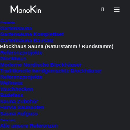
Produkte
Gartensauna
Gartensauna Komplettset
Gartensauna Bausatz
Blockhaus Sauna (Naturstamm / Rundstamm)
Referenzprojekte
Blockhaus
Moderne Nordische Blockhäuser
Traditionelle handgemachte Blockhäuser
Referenzprojekte
Wellness
Tauchbecken
Badefass
Sauna Zubehör
Harvia Saunaofen
Sauna Aufguss
Beratung
Start
Alle Produkte
Gartensauna
Blockhaus Sauna
Alle unsere Referenzen
Boreana 35V – Naturstamm Sauna mit Veranda