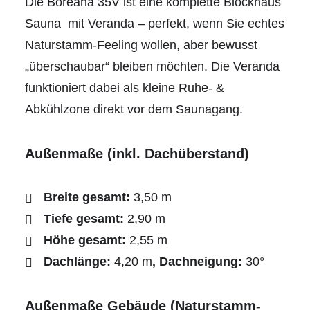
Die Boreana 35V ist eine komplette Blockhaus
Sauna mit Veranda – perfekt, wenn Sie echtes
Naturstamm-Feeling wollen, aber bewusst
„überschaubar“ bleiben möchten. Die Veranda
Boreana 47VV – Blockhaus Sauna mit
Vorraum & Veranda
funktioniert dabei als kleine Ruhe- &
€
32.500
inkl. MWSt.
Abkühlzone direkt vor dem Saunagang.
• Größe 4,70 x 2,90 x 2,55 m
• Für bis zu 6 Personen
Außenmaße (inkl. Dachüberstand)
• Vorraum und Veranda als Ruheraum
• Huum Drop 9 Elektroofen mit UKU App-
Steuerung
Breite gesamt:
3,50 m
• Innen Thermokiefer oder Thermoespe
Tiefe gesamt:
2,90 m
• 20 cm Stämme aus langsam gewachsener,
Höhe gesamt:
2,55 m
nordischer Kiefer
Dachlänge:
4,20 m
, Dachneigung:
30°
• Hanf-/Schafwolle zwischen den Stämmen
Außenmaße Gebäude (Naturstamm-