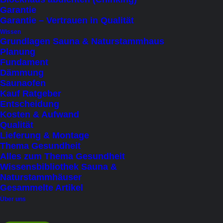
• Innen Thermokiefer oder Thermoespe
Garantie
• 20 cm Naturstamm-Blockhauswände aus
Garantie – Vertrauen in Qualität
Wissen
nordischer Kiefer
Grundlagen Sauna & Naturstammhaus
• Hanf-/Schafwolle zwischen den Stämmen
Planung
Fundament
(natürlich, winddicht)
Dämmung
Saunaofen
Kauf Ratgeber
Entscheidung
Haben Sie Fragen?
Kosten & Aufwand
Direkt anrufen: +43 650 9630863
Qualität
Lieferung & Montage
Oder jetzt Termin vereinbaren
Thema Gesundheit
Alles zum Thema Gesundheit
Wissensbibliothek Sauna &
Lieferung erfolgt mit 40 t Sattelzug, Entladung
Naturstammhäuser
bauseits
Gesammelte Artikel
Mit Richtmeistermontage unter Bauherrn Mithilfe
Über uns
Verfügbar in ganz Österreich & Deutschland