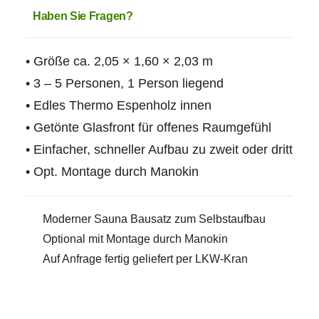
hochwertigem
Haben Sie Fragen?
Innenraum
–
• Größe ca. 2,05 × 1,60 × 2,03 m
Therma
• 3 – 5 Personen, 1 Person liegend
Premium
• Edles Thermo Espenholz innen
M
• Getönte Glasfront für offenes Raumgefühl
Menge
• Einfacher, schneller Aufbau zu zweit oder dritt
• Opt. Montage durch Manokin
Moderner Sauna Bausatz zum Selbstaufbau
Optional mit Montage durch Manokin
Auf Anfrage fertig geliefert per LKW-Kran