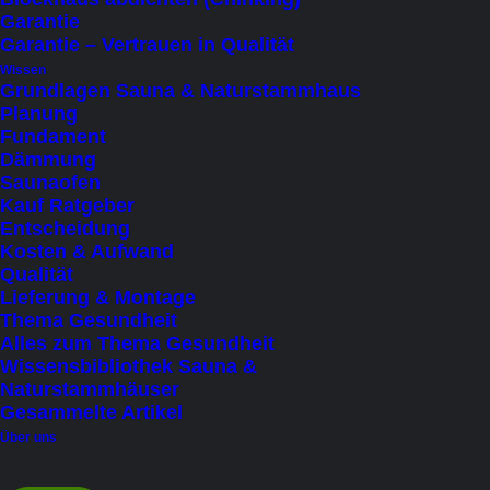
Links
Garantie
Garantie – Vertrauen in Qualität
Von vor der Sauna stehend aus gesehen
Wissen
Grundlagen Sauna & Naturstammhaus
Planung
Fundament
Dämmung
Saunaofen
Montage durch Manokin
*
€ 1.590
inkl. MWSt.
Kauf Ratgeber
Entscheidung
Details zu Zufahrt, Trageweg, bauseitigen
Kosten & Aufwand
Qualität
Helfern und Voraussetzungen unten im Tab
Lieferung & Montage
„Lieferung, Montage & Widerruf“.
Thema Gesundheit
Alles zum Thema Gesundheit
Wissensbibliothek Sauna &
Elektro-Saunaofen
Naturstammhäuser
Gesammelte Artikel
Hier können Sie ein von uns passend zur
Über uns
Sauna zusammengestelltes Ofenpaket inkl.