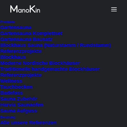
Produkte
Gartensauna
Gartensauna Komplettset
Gartensauna Bausatz
Blockhaus Sauna (Naturstamm / Rundstamm)
Referenzprojekte
Blockhaus
Moderne Nordische Blockhäuser
Traditionelle handgemachte Blockhäuser
Referenzprojekte
Sauna Bausatz mit
Wellness
hochwertigem Innenraum –
Tauchbecken
Badefass
Therma Premium M
Sauna Zubehör
Harvia Saunaofen
€
9.990
inkl. MWSt.
Sauna Aufguss
Beratung
Basispreis
zzgl. Lieferkosten
(Autom. Berechnung im
Alle unsere Referenzen
Warenkorb)