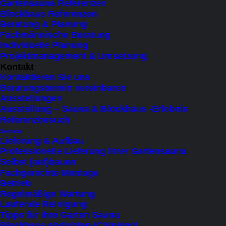
Gartensauna Referenzen
Lieferzeit: 2 - 3 Monate
Blockhaus Referenzen
Beratung & Planung
Auf Bestellung lieferbar
Fachmännische Beratung
Individuelle Planung
Projektmanagement & Umsetzung
Verfügbare Optionen
Kontakt
Kontaktieren Sie uns
Beratungstermin vereinbaren
Wählen Sie bitte aus den folgenden
Ausstellungen
Möglichkeiten:
Ausstellung – Sauna & Blockhaus -Erlebnis
Referenzbesuch
Fassadenfarbe
*
Service
Lieferung & Aufbau
Professionelle Lieferung Ihrer Gartensauna
Selbst (auf)bauen
Fachgerechte Montage
Türposition
*
Betrieb
Regelmäßige Wartung
Rechts
Laufende Reinigung
Tipps für Ihre Garten Sauna
Blockhaus abdichten (Chinking)