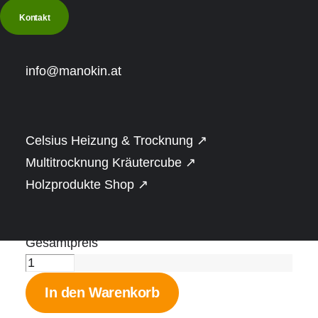
Zubehör direkt mitbestellen. Details unten im
Kontakt
Tab „Zusatzausstattung“.
Ofenmodell
*
info@manokin.at
Ofenmodell
*
Celsius Heizung & Trocknung ↗
Ofenmodell
*
Multitrocknung Kräutercube ↗
Basispreis
Holzprodukte Shop ↗
Ausgewählte Optionen
Gesamtpreis
Sauna
Bausatz
In den Warenkorb
mit