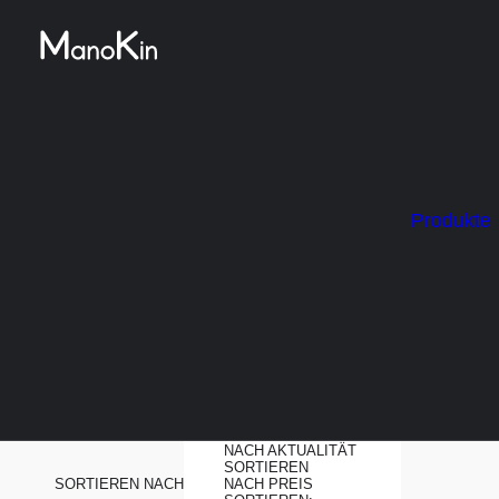
Start
Produkt Bauweise
Rahmenbauweise
Rahmenbauweise
Produkte
NACH
BELIEBTHEIT
SORTIERT
NACH AKTUALITÄT
SORTIEREN
SORTIEREN NACH
NACH PREIS