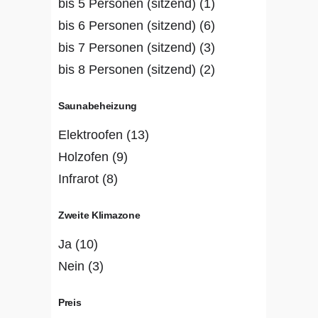
bis 5 Personen (sitzend)
(1)
bis 6 Personen (sitzend)
(6)
bis 7 Personen (sitzend)
(3)
bis 8 Personen (sitzend)
(2)
Saunabeheizung
Elektroofen
(13)
Holzofen
(9)
Infrarot
(8)
Zweite Klimazone
Ja
(10)
Nein
(3)
Preis