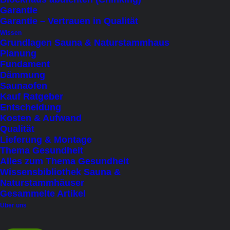
Garantie
Produktkategorie
Garantie – Vertrauen in Qualität
Wissen
Grundlagen Sauna & Naturstammhaus
Kapazität
Planung
Fundament
1 - 2 Personen (liegend)
(2)
Dämmung
1 Person liegend
(3)
Saunaofen
Kauf Ratgeber
bis 10 Personen (sitzend)
(1)
Entscheidung
bis 2 Personen (liegend)
(14)
Kosten & Aufwand
Qualität
bis 3 Personen (sitzend)
(4)
Lieferung & Montage
bis 4 Personen (sitzend)
(6)
Thema Gesundheit
Alles zum Thema Gesundheit
bis 5 Personen (sitzend)
(3)
Wissensbibliothek Sauna &
bis 6 Personen (sitzend)
(10)
Naturstammhäuser
Gesammelte Artikel
bis 7 Personen (sitzend)
(5)
Über uns
bis 8 Personen (sitzend)
(6)