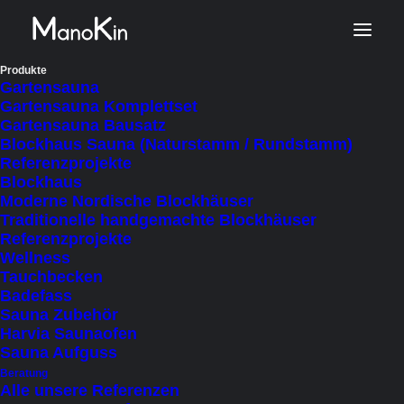
Start
Alle Produkte
Produkte
Gartensauna
Gartensauna Komplettset
Gartensauna Bausatz
Alle Produkte
Blockhaus Sauna (Naturstamm / Rundstamm)
Referenzprojekte
Blockhaus
Entdecken Sie unsere hochwertigen Produkte
Moderne Nordische Blockhäuser
im Bereich Gartensaunen, Naturstamm-
Traditionelle handgemachte Blockhäuser
Referenzprojekte
Saunen, Ferienhäusern, Alm- und Jagdhütten
Wellness
und exklusives Wellness-Zubehör für Ihr
Tauchbecken
Badefass
Zuhause. Ob pure Entspannung in einer
Sauna Zubehör
maßgefertigten Sauna, das urige Ambiente
Harvia Saunaofen
Sauna Aufguss
einer Almhütte oder stilvolle Accessoires für Ihr
Beratung
persönliches Spa-Erlebnis – bei uns finden Sie
Alle unsere Referenzen