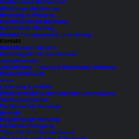
Gartensauna Referenzen
die perfekte Verbindung von Natürlichkeit,
Blockhaus Referenzen
Design und höchster Qualität. Erleben Sie
Beratung & Planung
Fachmännische Beratung
Wellness neu und verwandeln Sie Ihren
Individuelle Planung
Garten in eine Oase der Erholung.
Projektmanagement & Umsetzung
Kontakt
Kontaktieren Sie uns
Beratungstermin vereinbaren
Ausstellungen
FILTER AUSBLENDEN
FILTER ANZEIGEN
Ausstellung – Sauna & Blockhaus -Erlebnis
SORTIEREN NACH
Referenzbesuch
NACH BELIEBTHEIT SORTIERT
Service
NACH AKTUALITÄT SORTIEREN
Lieferung & Aufbau
NACH PREIS SORTIEREN: AUFSTEIGEND
Professionelle Lieferung Ihrer Gartensauna
NACH PREIS SORTIEREN: ABSTEIGEND
Selbst (auf)bauen
Fachgerechte Montage
71 items
Betrieb
Regelmäßige Wartung
Laufende Reinigung
×
 Close
Tipps für Ihre Garten Sauna
Blockhaus abdichten (Chinking)