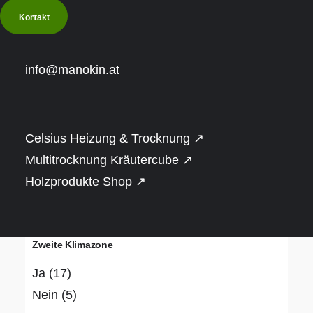
Saunabeheizung
Kontakt
BimSchV2
(4)
Elektroofen
(43)
info@manokin.at
Holzofen
(18)
Infrarot
(11)
Celsius Heizung & Trocknung ↗
Steuerung Saunaofen
Multitrocknung Kräutercube ↗
Externe Steuerung
(13)
Holzprodukte Shop ↗
Integr. Steuerung (Xenio WiFi)
(2)
Integrierte Steuerung (manuell)
(6)
Zweite Klimazone
Ja
(17)
Nein
(5)