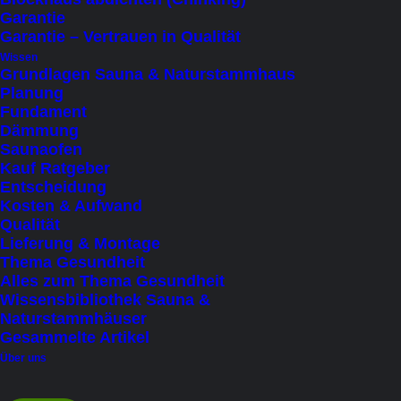
Holzofen
(7)
Garantie
Infrarot
(5)
Garantie – Vertrauen in Qualität
Wissen
Grundlagen Sauna & Naturstammhaus
Zweite Klimazone
Planung
Ja
(2)
Fundament
Dämmung
Nein
(5)
Saunaofen
Kauf Ratgeber
Preis
Entscheidung
Kosten & Aufwand
Under
€
100
(1)
Qualität
Lieferung & Montage
€
15.001
-
€
20.000
(1)
Thema Gesundheit
€
20.001
-
€
25.000
(2)
Alles zum Thema Gesundheit
Wissensbibliothek Sauna &
Over
€
25.001
(3)
Naturstammhäuser
Gesammelte Artikel
Bauweise
Über uns
Naturstamm (rund oder gerade)
(3)