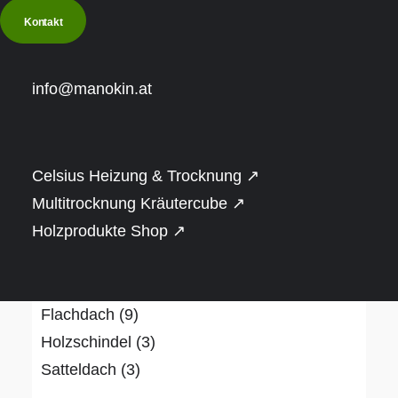
Rahmenbauweise
(4)
Kontakt
Dämmung
info@manokin.at
Hanf
(3)
Schafwolle
(3)
Steinwolle
(3)
Celsius Heizung & Trocknung ↗
Ökologische Mineralwolle
(4)
Multitrocknung Kräutercube ↗
Dacheindeckung
Holzprodukte Shop ↗
Blechdach
(8)
EPDM Kautschukmembran
(4)
Flachdach
(9)
Holzschindel
(3)
Satteldach
(3)