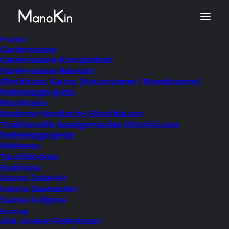
Start
Produkt Dacheindeckung & -form
Produkte
Gartensauna
Satteldach
Gartensauna Komplettset
Gartensauna Bausatz
Blockhaus Sauna (Naturstamm / Rundstamm)
Referenzprojekte
Satteldach
Blockhaus
Moderne Nordische Blockhäuser
Traditionelle handgemachte Blockhäuser
Referenzprojekte
Wellness
Tauchbecken
FILTER AUSBLENDEN
FILTER ANZEIGEN
Badefass
NACH AKTUALITÄT SORTIEREN
Sauna Zubehör
SORTIEREN NACH
Harvia Saunaofen
NACH BELIEBTHEIT SORTIERT
Sauna Aufguss
NACH PREIS SORTIEREN: AUFSTEIGEND
NACH PREIS SORTIEREN: ABSTEIGEND
Beratung
Alle unsere Referenzen