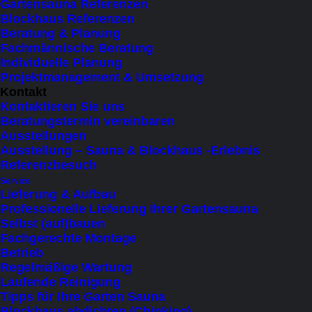
Gartensauna Referenzen
7 items
Blockhaus Referenzen
Beratung & Planung
Fachmännische Beratung
×
 Close
Individuelle Planung
Projektmanagement & Umsetzung
Produktkategorie
Kontakt
Kontaktieren Sie uns
Beratungstermin vereinbaren
Kapazität
Ausstellungen
Ausstellung – Sauna & Blockhaus -Erlebnis
bis 2 Personen (liegend)
(7)
Referenzbesuch
Service
bis 6 Personen (sitzend)
(6)
Lieferung & Aufbau
bis 7 Personen (sitzend)
(2)
Professionelle Lieferung Ihrer Gartensauna
Selbst (auf)bauen
bis 8 Personen (sitzend)
(2)
Fachgerechte Montage
Betrieb
Saunabeheizung
Regelmäßige Wartung
Laufende Reinigung
Elektroofen
(7)
Tipps für Ihre Garten Sauna
Blockhaus abdichten (Chinking)