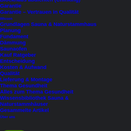
bis 8 Personen (sitzend)
(2)
Garantie
Garantie – Vertrauen in Qualität
Saunabeheizung
Wissen
Grundlagen Sauna & Naturstammhaus
Elektroofen
(11)
Planung
Fundament
Holzofen
(7)
Dämmung
Infrarot
(8)
Saunaofen
Kauf Ratgeber
Entscheidung
Zweite Klimazone
Kosten & Aufwand
Ja
(10)
Qualität
Lieferung & Montage
Nein
(1)
Thema Gesundheit
Alles zum Thema Gesundheit
Preis
Wissensbibliothek Sauna &
Naturstammhäuser
Under
€
100
(1)
Gesammelte Artikel
€
10.001
-
€
15.000
(1)
Über uns
€
15.001
-
€
20.000
(3)