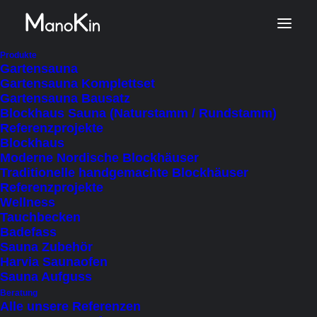
Start
Produkt Veranda
Produkte
Gartensauna
Nein
Gartensauna Komplettset
Gartensauna Bausatz
Blockhaus Sauna (Naturstamm / Rundstamm)
Referenzprojekte
Nein
Blockhaus
Moderne Nordische Blockhäuser
Traditionelle handgemachte Blockhäuser
Referenzprojekte
Wellness
Tauchbecken
FILTER AUSBLENDEN
FILTER ANZEIGEN
Badefass
SORTIEREN NACH
Sauna Zubehör
NACH BELIEBTHEIT SORTIERT
Harvia Saunaofen
NACH AKTUALITÄT SORTIEREN
Sauna Aufguss
NACH PREIS SORTIEREN: AUFSTEIGEND
NACH PREIS SORTIEREN: ABSTEIGEND
Beratung
Alle unsere Referenzen