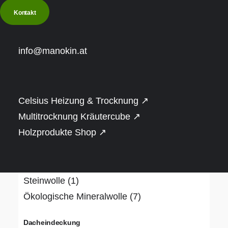
€
20.001
-
€
25.000
(3)
Kontakt
Over
€
25.001
(3)
info@manokin.at
Bauweise
Naturstamm (rund oder gerade)
(1)
Rahmenbauweise
(10)
Celsius Heizung & Trocknung ↗
Dämmung
Multitrocknung Kräutercube ↗
Holzprodukte Shop ↗
Hanf
(1)
PIR-Dämmplatte, alukaschiert
(3)
Schafwolle
(1)
Steinwolle
(1)
Ökologische Mineralwolle
(7)
Dacheindeckung