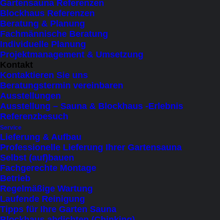
Gartensauna Referenzen
11 items
Blockhaus Referenzen
Beratung & Planung
Fachmännische Beratung
×
 Close
Individuelle Planung
Projektmanagement & Umsetzung
Produktkategorie
Kontakt
Kontaktieren Sie uns
Beratungstermin vereinbaren
Kapazität
Ausstellungen
Ausstellung – Sauna & Blockhaus -Erlebnis
1 Person liegend
(1)
Referenzbesuch
Service
bis 2 Personen (liegend)
(9)
Lieferung & Aufbau
bis 3 Personen (sitzend)
(2)
Professionelle Lieferung Ihrer Gartensauna
Selbst (auf)bauen
bis 4 Personen (sitzend)
(2)
Fachgerechte Montage
bis 5 Personen (sitzend)
(1)
Betrieb
Regelmäßige Wartung
bis 6 Personen (sitzend)
(5)
Laufende Reinigung
bis 7 Personen (sitzend)
(3)
Tipps für Ihre Garten Sauna
Blockhaus abdichten (Chinking)