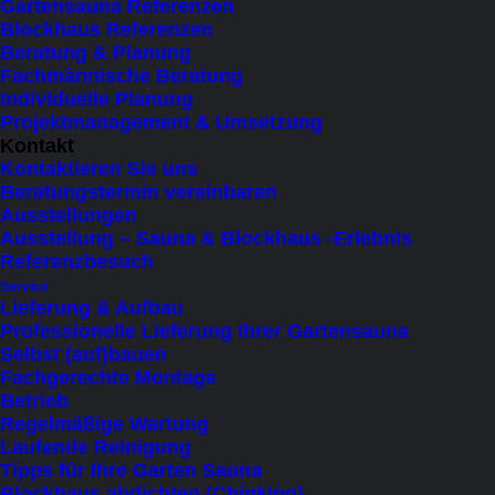
Gartensauna Referenzen
Blockhaus Referenzen
Beratung & Planung
Fachmännische Beratung
Individuelle Planung
Projektmanagement & Umsetzung
Kontakt
Kontaktieren Sie uns
Beratungstermin vereinbaren
Ausstellungen
Ausstellung – Sauna & Blockhaus -Erlebnis
Referenzbesuch
Service
Lieferung & Aufbau
Professionelle Lieferung Ihrer Gartensauna
Selbst (auf)bauen
Fachgerechte Montage
Betrieb
Regelmäßige Wartung
Der aufregende Harvia Spirit
Laufende Reinigung
Elektrosaunaofen
Tipps für Ihre Garten Sauna
€
1.200
Blockhaus abdichten (Chinking)
inkl. MWSt.