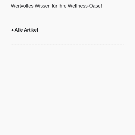
Wertvolles Wissen für Ihre Wellness-Oase!
+ Alle Artikel
Gartensauna Lieferung und
Montage: So kommt Ihre Sauna
sicher an – und steht in Rekordzeit
Gartensauna Lieferung und Montage
verständlich erklärt: Fix-fertig,
Bausatz, Rundstamm, Transport/Hub,
Lieferzeiten,…