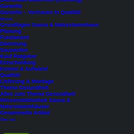
Garantie
Garantie – Vertrauen in Qualität
Auf Bestellung lieferbar
Wissen
Grundlagen Sauna & Naturstammhaus
Der Harvia Spirit SP90E mit 9 kW bietet
Planung
intensive Hitze für größere Saunen – perfekt für
Fundament
traditionelle Saunagänge mit externer
Dämmung
Saunaofen
Steuerung. Für kraftvolle Wärme und stilvolles
Kauf Ratgeber
Design.
Entscheidung
Kosten & Aufwand
Qualität
Lieferung & Montage
Thema Gesundheit
Alles zum Thema Gesundheit
Wissensbibliothek Sauna &
Naturstammhäuser
Gesammelte Artikel
Über uns