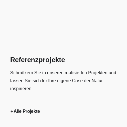
Steuerung ermöglicht komfortable Kontrolle per
App – für flexible Saunagenüsse jederzeit.
Moderne Technologie trifft auf elegantes
Design.
Referenzprojekte
Schmökern Sie in unseren realisierten Projekten und
lassen Sie sich für Ihre eigene Oase der Natur
inspirieren.
+ Alle Projekte