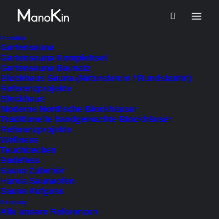
Start
Produkt Steuerung
Integr. Steuerung (Xenio WiFi)
Produkte
Gartensauna
Gartensauna Komplettset
Gartensauna Bausatz
Integr. Steuerung (Xenio WiFi)
Blockhaus Sauna (Naturstamm / Rundstamm)
Referenzprojekte
Blockhaus
Moderne Nordische Blockhäuser
Traditionelle handgemachte Blockhäuser
Referenzprojekte
Wellness
Filter ausblenden
Tauchbecken
Badefass
Sauna Zubehör
Harvia Saunaofen
Sauna Aufguss
Beratung
Alle unsere Referenzen