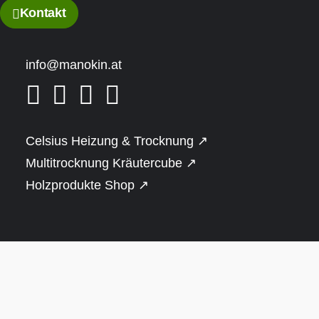
Kontakt
info@manokin.at
Celsius Heizung & Trocknung ↗
Multitrocknung Kräutercube ↗
Holzprodukte Shop ↗
Der aufregende Harvia Spirit
Elektrosaunaofen
€
1.140
inkl. MWSt.
Auf Bestellung lieferbar
Der Harvia Spirit SP60XW mit 6 kW und WLAN-