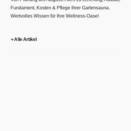
Fundament, Kosten & Pflege Ihrer Gartensauna.
Wertvolles Wissen für Ihre Wellness-Oase!
+ Alle Artikel
Gartensauna Lieferung und
Montage: So kommt Ihre Sauna
sicher an – und steht in Rekordzeit
Gartensauna Lieferung und Montage
verständlich erklärt: Fix-fertig,
Bausatz, Rundstamm, Transport/Hub,
Lieferzeiten,…