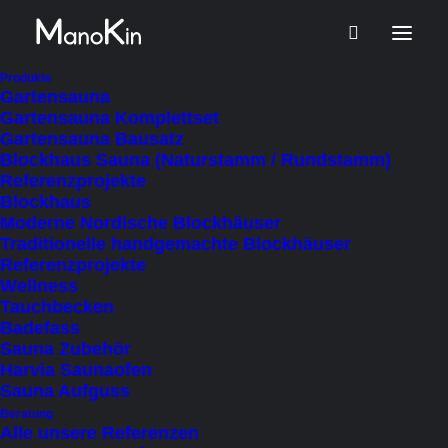
Start
Produkt Dämmung
PIR-Dämmplatte, alukaschiert
Produkte
Gartensauna
PIR-Dämmplatte, alukaschiert
Gartensauna Komplettset
Gartensauna Bausatz
Blockhaus Sauna (Naturstamm / Rundstamm)
Referenzprojekte
Blockhaus
Moderne Nordische Blockhäuser
Traditionelle handgemachte Blockhäuser
Filter ausblenden
Referenzprojekte
Wellness
Tauchbecken
Badefass
Sauna Zubehör
Harvia Saunaofen
Sauna Aufguss
Beratung
Alle unsere Referenzen