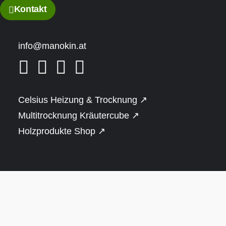
Kontakt
info@manokin.at
Celsius Heizung & Trocknung ↗
Multitrocknung Kräutercube ↗
Holzprodukte Shop ↗
Panorama Gartensauna mit Glasfront &
Shou Sugi Ban Fassade, 4 Personen –
Signature 200 A
€
20.900
inkl. MWSt.
Auf Bestellung lieferbar