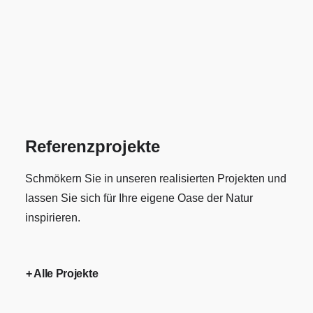
• 2 Klimazonen: heißer oben, milder unten
• Huum Drop 9 kW Elektroofen, App-steuerbar
• Stark isoliert für ganzjährigen Betrieb
• Schwarze Fassade in Shou Sugi Ban Optik
Referenzprojekte
Schmökern Sie in unseren realisierten Projekten und
lassen Sie sich für Ihre eigene Oase der Natur
inspirieren.
+ Alle Projekte