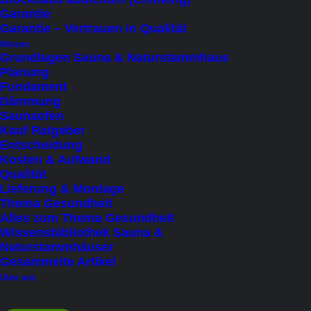
Auf Bestellung lieferbar
Garantie
Garantie – Vertrauen in Qualität
• Größe 2,41 x 2,10 x 2,40 m
Wissen
Grundlagen Sauna & Naturstammhaus
• Für bis zu 5 Personen
Planung
• 2 Klimazonen: heißer oben, milder unten
Fundament
• Huum Drop 9 kW Elektroofen, App-steuerbar
Dämmung
Saunaofen
• 30 mm FF-PIR Isolierung mit Dampfsperre
Kauf Ratgeber
• Schwarze Fassade in Shou Sugi Ban Optik
Entscheidung
Kosten & Aufwand
Qualität
Lieferung & Montage
Thema Gesundheit
Alles zum Thema Gesundheit
Wissensbibliothek Sauna &
Naturstammhäuser
Gesammelte Artikel
Über uns