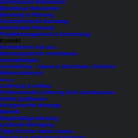
Gartensauna Referenzen
Blockhaus Referenzen
Beratung & Planung
Fachmännische Beratung
Individuelle Planung
Projektmanagement & Umsetzung
Kontakt
Kontaktieren Sie uns
Beratungstermin vereinbaren
Ausstellungen
Ausstellung – Sauna & Blockhaus -Erlebnis
Referenzbesuch
Service
Lieferung & Aufbau
Professionelle Lieferung Ihrer Gartensauna
Selbst (auf)bauen
Fachgerechte Montage
Große Panorama Gartensauna mit
Betrieb
Glasfront, bis 5 Personen – Signature
Regelmäßige Wartung
240 A
Laufende Reinigung
€
22.750
inkl. MWSt.
Tipps für Ihre Garten Sauna
Blockhaus abdichten (Chinking)