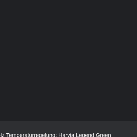
Wellness
Sauna Zubehör
e
Tauchbecken
Harvia Saunaofen
Badefass
Sauna Aufguss