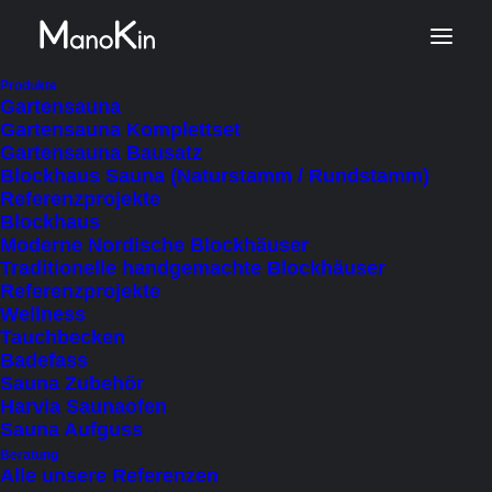
Start
Produkt Veranda
Produkte
Gartensauna
Nein
Gartensauna Komplettset
Gartensauna Bausatz
Blockhaus Sauna (Naturstamm / Rundstamm)
Referenzprojekte
Nein
Blockhaus
Moderne Nordische Blockhäuser
Traditionelle handgemachte Blockhäuser
Referenzprojekte
Wellness
Tauchbecken
FILTER AUSBLENDEN
FILTER ANZEIGEN
Badefass
SORTIEREN NACH
Sauna Zubehör
NACH BELIEBTHEIT SORTIERT
Harvia Saunaofen
NACH AKTUALITÄT SORTIEREN
Sauna Aufguss
NACH PREIS SORTIEREN: AUFSTEIGEND
NACH PREIS SORTIEREN: ABSTEIGEND
Beratung
Alle unsere Referenzen