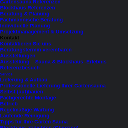
Gartensauna Referenzen
11 items
Blockhaus Referenzen
Beratung & Planung
Fachmännische Beratung
×
 Close
Individuelle Planung
Projektmanagement & Umsetzung
Produktkategorie
Kontakt
Kontaktieren Sie uns
Beratungstermin vereinbaren
Kapazität
Ausstellungen
Ausstellung – Sauna & Blockhaus -Erlebnis
1 Person liegend
(1)
Referenzbesuch
Service
bis 2 Personen (liegend)
(9)
Lieferung & Aufbau
bis 3 Personen (sitzend)
(2)
Professionelle Lieferung Ihrer Gartensauna
Selbst (auf)bauen
bis 4 Personen (sitzend)
(2)
Fachgerechte Montage
bis 5 Personen (sitzend)
(1)
Betrieb
Regelmäßige Wartung
bis 6 Personen (sitzend)
(5)
Laufende Reinigung
bis 7 Personen (sitzend)
(3)
Tipps für Ihre Garten Sauna
Blockhaus abdichten (Chinking)