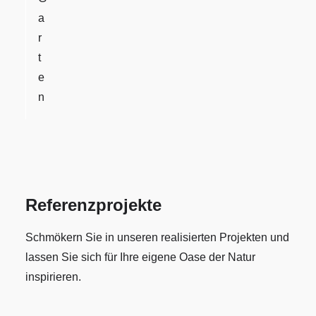
a
r
t
e
n
Referenzprojekte
Schmökern Sie in unseren realisierten Projekten und
lassen Sie sich für Ihre eigene Oase der Natur
inspirieren.