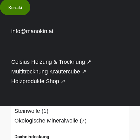
€
20.001
-
€
25.000
(3)
Kontakt
Over
€
25.001
(3)
info@manokin.at
Bauweise
Naturstamm (rund oder gerade)
(1)
Rahmenbauweise
(10)
Celsius Heizung & Trocknung ↗
Dämmung
Multitrocknung Kräutercube ↗
Holzprodukte Shop ↗
Hanf
(1)
PIR-Dämmplatte, alukaschiert
(3)
Schafwolle
(1)
Steinwolle
(1)
Ökologische Mineralwolle
(7)
Dacheindeckung