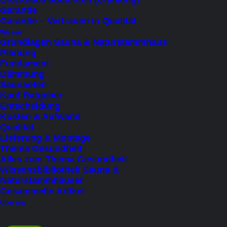
bis 8 Personen (sitzend)
(2)
Garantie
Garantie – Vertrauen in Qualität
Saunabeheizung
Wissen
Grundlagen Sauna & Naturstammhaus
Elektroofen
(11)
Planung
Fundament
Holzofen
(7)
Dämmung
Infrarot
(8)
Saunaofen
Kauf Ratgeber
Entscheidung
Zweite Klimazone
Kosten & Aufwand
Ja
(10)
Qualität
Lieferung & Montage
Nein
(1)
Thema Gesundheit
Alles zum Thema Gesundheit
Preis
Wissensbibliothek Sauna &
Naturstammhäuser
Under
€
100
(1)
Gesammelte Artikel
€
10.001
-
€
15.000
(1)
Über uns
€
15.001
-
€
20.000
(3)