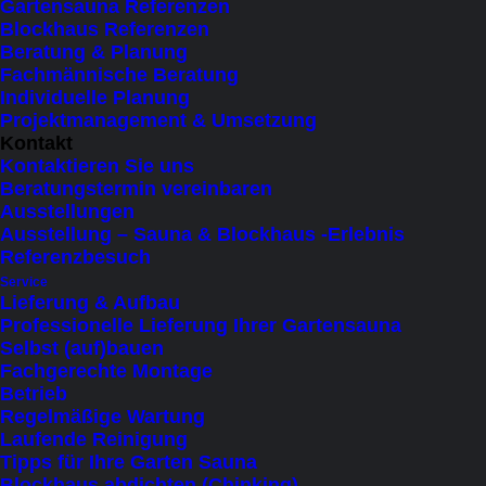
Gartensauna Referenzen
11 items
Blockhaus Referenzen
Beratung & Planung
Fachmännische Beratung
×
 Close
Individuelle Planung
Projektmanagement & Umsetzung
Produktkategorie
Kontakt
Kontaktieren Sie uns
Beratungstermin vereinbaren
Kapazität
Ausstellungen
Ausstellung – Sauna & Blockhaus -Erlebnis
1 Person liegend
(1)
Referenzbesuch
Service
bis 2 Personen (liegend)
(9)
Lieferung & Aufbau
bis 3 Personen (sitzend)
(2)
Professionelle Lieferung Ihrer Gartensauna
Selbst (auf)bauen
bis 4 Personen (sitzend)
(2)
Fachgerechte Montage
bis 5 Personen (sitzend)
(1)
Betrieb
Regelmäßige Wartung
bis 6 Personen (sitzend)
(5)
Laufende Reinigung
bis 7 Personen (sitzend)
(3)
Tipps für Ihre Garten Sauna
Blockhaus abdichten (Chinking)