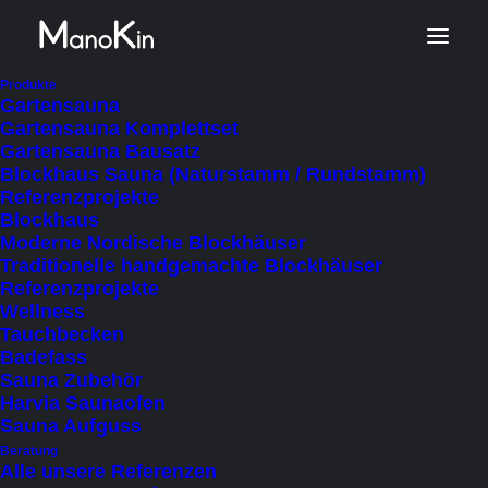
Start
Produkt Veranda
Produkte
Gartensauna
Nein
Gartensauna Komplettset
Gartensauna Bausatz
Blockhaus Sauna (Naturstamm / Rundstamm)
Referenzprojekte
Nein
Blockhaus
Moderne Nordische Blockhäuser
Traditionelle handgemachte Blockhäuser
Referenzprojekte
Wellness
Tauchbecken
FILTER AUSBLENDEN
FILTER ANZEIGEN
Badefass
NACH PREIS SORTIEREN: ABSTEIGEND
Sauna Zubehör
SORTIEREN NACH
Harvia Saunaofen
NACH BELIEBTHEIT SORTIERT
Sauna Aufguss
NACH AKTUALITÄT SORTIEREN
NACH PREIS SORTIEREN: AUFSTEIGEND
Beratung
Alle unsere Referenzen