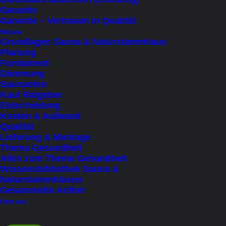
bis 8 Personen (sitzend)
(2)
Garantie
Garantie – Vertrauen in Qualität
Saunabeheizung
Wissen
Grundlagen Sauna & Naturstammhaus
Elektroofen
(11)
Planung
Fundament
Holzofen
(7)
Dämmung
Infrarot
(8)
Saunaofen
Kauf Ratgeber
Entscheidung
Zweite Klimazone
Kosten & Aufwand
Ja
(10)
Qualität
Lieferung & Montage
Nein
(1)
Thema Gesundheit
Alles zum Thema Gesundheit
Preis
Wissensbibliothek Sauna &
Naturstammhäuser
Under
€
100
(1)
Gesammelte Artikel
€
10.001
-
€
15.000
(1)
Über uns
€
15.001
-
€
20.000
(3)