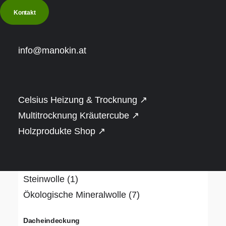
€
20.001
-
€
25.000
(3)
Kontakt
Over
€
25.001
(3)
info@manokin.at
Bauweise
Naturstamm (rund oder gerade)
(1)
Rahmenbauweise
(10)
Celsius Heizung & Trocknung ↗
Dämmung
Multitrocknung Kräutercube ↗
Holzprodukte Shop ↗
Hanf
(1)
PIR-Dämmplatte, alukaschiert
(3)
Schafwolle
(1)
Steinwolle
(1)
Ökologische Mineralwolle
(7)
Dacheindeckung