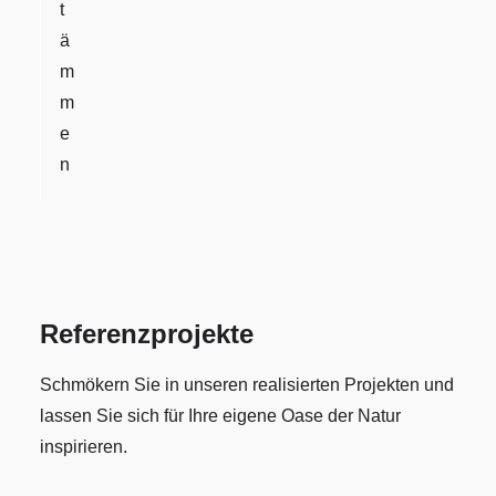
t
ä
m
m
e
n
Referenzprojekte
Schmökern Sie in unseren realisierten Projekten und
lassen Sie sich für Ihre eigene Oase der Natur
inspirieren.