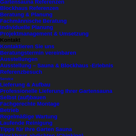
Gartensauna Referenzen
11 items
Blockhaus Referenzen
Beratung & Planung
Fachmännische Beratung
×
 Close
Individuelle Planung
Projektmanagement & Umsetzung
Produktkategorie
Kontakt
Kontaktieren Sie uns
Beratungstermin vereinbaren
Kapazität
Ausstellungen
Ausstellung – Sauna & Blockhaus -Erlebnis
1 Person liegend
(1)
Referenzbesuch
Service
bis 2 Personen (liegend)
(9)
Lieferung & Aufbau
bis 3 Personen (sitzend)
(2)
Professionelle Lieferung Ihrer Gartensauna
Selbst (auf)bauen
bis 4 Personen (sitzend)
(2)
Fachgerechte Montage
bis 5 Personen (sitzend)
(1)
Betrieb
Regelmäßige Wartung
bis 6 Personen (sitzend)
(5)
Laufende Reinigung
bis 7 Personen (sitzend)
(3)
Tipps für Ihre Garten Sauna
Blockhaus abdichten (Chinking)