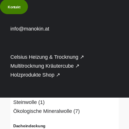
€
20.001
-
€
25.000
(3)
Kontakt
Over
€
25.001
(3)
info@manokin.at
Bauweise
Naturstamm (rund oder gerade)
(1)
Rahmenbauweise
(10)
Celsius Heizung & Trocknung ↗
Dämmung
Multitrocknung Kräutercube ↗
Holzprodukte Shop ↗
Hanf
(1)
PIR-Dämmplatte, alukaschiert
(3)
Schafwolle
(1)
Steinwolle
(1)
Ökologische Mineralwolle
(7)
Dacheindeckung