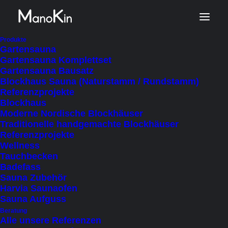
Start
Produkt Veranda
Produkte
Gartensauna
Nein
Gartensauna Komplettset
Gartensauna Bausatz
Blockhaus Sauna (Naturstamm / Rundstamm)
Referenzprojekte
Nein
Blockhaus
Moderne Nordische Blockhäuser
Traditionelle handgemachte Blockhäuser
Referenzprojekte
Wellness
Tauchbecken
FILTER AUSBLENDEN
FILTER ANZEIGEN
Badefass
NACH BELIEBTHEIT SORTIERT
Sauna Zubehör
SORTIEREN NACH
Harvia Saunaofen
NACH AKTUALITÄT SORTIEREN
Sauna Aufguss
NACH PREIS SORTIEREN: AUFSTEIGEND
NACH PREIS SORTIEREN: ABSTEIGEND
Beratung
Alle unsere Referenzen