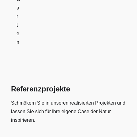
a
r
t
e
n
Referenzprojekte
Schmökern Sie in unseren realisierten Projekten und
lassen Sie sich für Ihre eigene Oase der Natur
inspirieren.