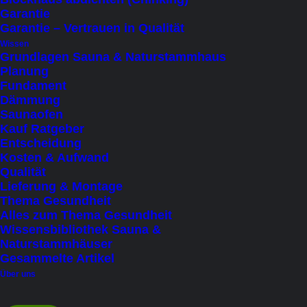
bis 8 Personen (sitzend)
(2)
Garantie
Garantie – Vertrauen in Qualität
Saunabeheizung
Wissen
Grundlagen Sauna & Naturstammhaus
Elektroofen
(11)
Planung
Fundament
Holzofen
(7)
Dämmung
Infrarot
(8)
Saunaofen
Kauf Ratgeber
Entscheidung
Zweite Klimazone
Kosten & Aufwand
Ja
(10)
Qualität
Lieferung & Montage
Nein
(1)
Thema Gesundheit
Alles zum Thema Gesundheit
Preis
Wissensbibliothek Sauna &
Naturstammhäuser
Under
€
100
(1)
Gesammelte Artikel
€
10.001
-
€
15.000
(1)
Über uns
€
15.001
-
€
20.000
(3)