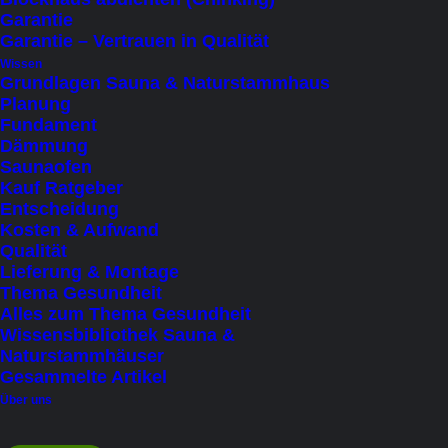
Garantie
Beschreibung
Details
Li
Garantie – Vertrauen in Qualität
Wissen
Grundlagen Sauna & Naturstammhaus
Planung
Fundament
Dämmung
Eukalyptus & Menthol – für
Saunaofen
erfrischende Klarheit und einen
Kauf Ratgeber
belebenden Saunaaufguss.
Entscheidung
Kosten & Aufwand
Qualität
Lieferung & Montage
Thema Gesundheit
Alles zum Thema Gesundheit
Tauchen Sie ein in ein unvergleichliches
Wissensbibliothek Sauna &
Naturstammhäuser
Saunaerlebnis mit unserem Eukalyptus-
Gesammelte Artikel
Menthol Aufguss. Die kraftvolle Fusion aus
Über uns
Eukalyptus und Menthol entfaltet sofort eine