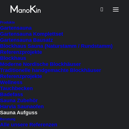
Produkte
Gartensauna
Gartensauna Komplettset
Gartensauna Bausatz
Blockhaus Sauna (Naturstamm / Rundstamm)
Natur Sauna Aufguss
Referenzprojekte
Blockhaus
Eukalyptus & Menthol –
Moderne Nordische Blockhäuser
Intensiv erfrischend (330 ml)
Traditionelle handgemachte Blockhäuser
Referenzprojekte
€
7
Wellness
inkl. MWSt.
Tauchbecken
Badefass
zzgl. Lieferkosten
(Autom. Berechnung im Warenkorb)
Sauna Zubehör
Lieferzeit: 4 - 5 Werktage
Harvia Saunaofen
Sauna Aufguss
Auf Bestellung lieferbar
Beratung
Alle unsere Referenzen
Natur