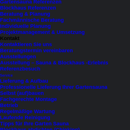
In den Warenkorb
Gartensauna Referenzen
Sauna
Blockhaus Referenzen
Aufguss
Beratung & Planung
Haben Sie Fragen?
Eukalyptus
Fachmännische Beratung
Individuelle Planung
&
Projektmanagement & Umsetzung
Menthol
Erfrischen Sie Ihren Saunagang mit dem
Kontakt
–
Kontaktieren Sie uns
Riedler Natur Sauna Aufguss Eukalyptus-
Intensiv
Beratungstermin vereinbaren
erfrischend
Menthol. Belebend und klärend für eine
Ausstellungen
(330
Ausstellung – Sauna & Blockhaus -Erlebnis
intensive Wohlfühl-Erfahrung.
ml)
Referenzbesuch
Menge
Service
Lieferung & Aufbau
Beste Beratung mit der Erfahrung aus vielen
Professionelle Lieferung Ihrer Gartensauna
Projekten
Selbst (auf)bauen
Fachgerechte Montage
Persönliches Service vom Profi
Betrieb
Regelmäßige Wartung
Laufende Reinigung
Tipps für Ihre Garten Sauna
Blockhaus abdichten (Chinking)