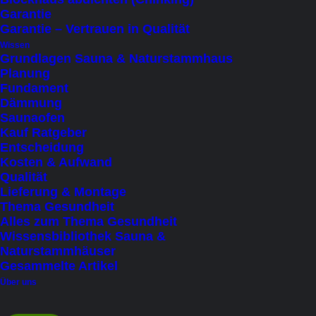
bis 8 Personen (sitzend)
(2)
Garantie
Garantie – Vertrauen in Qualität
Saunabeheizung
Wissen
Grundlagen Sauna & Naturstammhaus
Elektroofen
(11)
Planung
Fundament
Holzofen
(7)
Dämmung
Infrarot
(8)
Saunaofen
Kauf Ratgeber
Entscheidung
Zweite Klimazone
Kosten & Aufwand
Ja
(10)
Qualität
Lieferung & Montage
Nein
(1)
Thema Gesundheit
Alles zum Thema Gesundheit
Preis
Wissensbibliothek Sauna &
Naturstammhäuser
Under
€
100
(1)
Gesammelte Artikel
€
10.001
-
€
15.000
(1)
Über uns
€
15.001
-
€
20.000
(3)