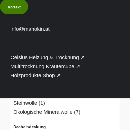
€
20.001
-
€
25.000
(3)
Kontakt
Over
€
25.001
(3)
info@manokin.at
Bauweise
Naturstamm (rund oder gerade)
(1)
Rahmenbauweise
(10)
Celsius Heizung & Trocknung ↗
Dämmung
Multitrocknung Kräutercube ↗
Holzprodukte Shop ↗
Hanf
(1)
PIR-Dämmplatte, alukaschiert
(3)
Schafwolle
(1)
Steinwolle
(1)
Ökologische Mineralwolle
(7)
Dacheindeckung