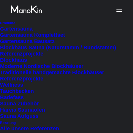
Start
Produkt Veranda
Produkte
Gartensauna
Nein
Gartensauna Komplettset
Gartensauna Bausatz
Blockhaus Sauna (Naturstamm / Rundstamm)
Referenzprojekte
Nein
Blockhaus
Moderne Nordische Blockhäuser
Traditionelle handgemachte Blockhäuser
Referenzprojekte
Wellness
Tauchbecken
FILTER AUSBLENDEN
FILTER ANZEIGEN
Badefass
NACH PREIS SORTIEREN: AUFSTEIGEND
Sauna Zubehör
SORTIEREN NACH
Harvia Saunaofen
NACH BELIEBTHEIT SORTIERT
Sauna Aufguss
NACH AKTUALITÄT SORTIEREN
NACH PREIS SORTIEREN: ABSTEIGEND
Beratung
Alle unsere Referenzen