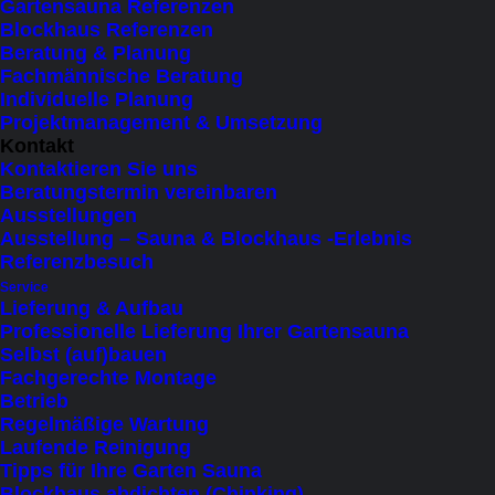
Gartensauna Referenzen
11 items
Blockhaus Referenzen
Beratung & Planung
Fachmännische Beratung
×
 Close
Individuelle Planung
Projektmanagement & Umsetzung
Produktkategorie
Kontakt
Kontaktieren Sie uns
Beratungstermin vereinbaren
Kapazität
Ausstellungen
Ausstellung – Sauna & Blockhaus -Erlebnis
1 Person liegend
(1)
Referenzbesuch
Service
bis 2 Personen (liegend)
(9)
Lieferung & Aufbau
bis 3 Personen (sitzend)
(2)
Professionelle Lieferung Ihrer Gartensauna
Selbst (auf)bauen
bis 4 Personen (sitzend)
(2)
Fachgerechte Montage
bis 5 Personen (sitzend)
(1)
Betrieb
Regelmäßige Wartung
bis 6 Personen (sitzend)
(5)
Laufende Reinigung
bis 7 Personen (sitzend)
(3)
Tipps für Ihre Garten Sauna
Blockhaus abdichten (Chinking)