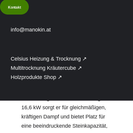
gewerbliche Nutzung für
Kontakt
größere Saunaräume
info@manokin.at
Stellen Sie sich vor, wie der sanfte
Dampf einer hochwertigen Sauna Ihre
Celsius Heizung & Trocknung ↗
Sinne umhüllt, während Sie sich völlig
Multitrocknung Kräutercube ↗
entspannen. Der Harvia Cilindro Pro
Holzprodukte Shop ↗
PC165E ist die perfekte Wahl für
größere Saunen und kommerzielle
Anwendungen. Mit einer Leistung von
16,6 kW sorgt er für gleichmäßigen,
kräftigen Dampf und bietet Platz für
eine beeindruckende Steinkapazität,