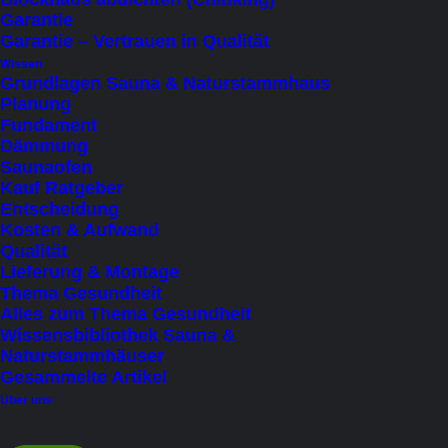
Garantie
Projekten
Garantie – Vertrauen in Qualität
Persönliches Service vom Profi
Wissen
Grundlagen Sauna & Naturstammhaus
Planung
Fundament
Dämmung
Saunaofen
Beschreibung
Kauf Ratgeber
Details
Entscheidung
Kosten & Aufwand
Lieferung & Widerruf
Qualität
Lieferung & Montage
Thema Gesundheit
Alles zum Thema Gesundheit
Wissensbibliothek Sauna &
Harvia Cilindro mit
Naturstammhäuser
externer Steuerung –
Gesammelte Artikel
Über uns
Leistungsstarke
Säulenöfen für privat und