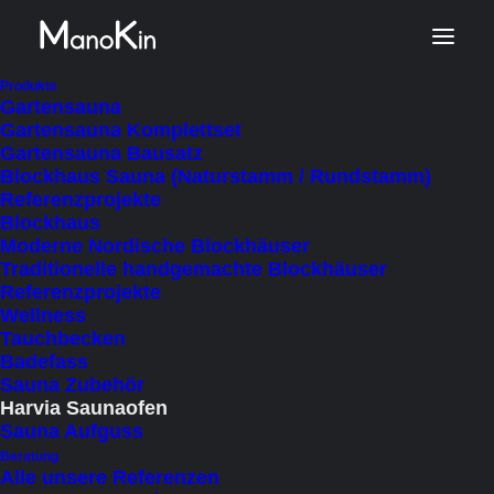
Produkte
Gartensauna
Gartensauna Komplettset
Gartensauna Bausatz
Blockhaus Sauna (Naturstamm / Rundstamm)
Referenzprojekte
Blockhaus
Moderne Nordische Blockhäuser
Traditionelle handgemachte Blockhäuser
Referenzprojekte
Wellness
Harvia Cilindro
Tauchbecken
Elektrosaunaofen, externe
Badefass
Sauna Zubehör
Steuerung
Harvia Saunaofen
Sauna Aufguss
Ab
€
450
inkl. MWSt.
Beratung
Alle unsere Referenzen
zzgl. Lieferkosten
(Autom. Berechnung im Warenkorb)