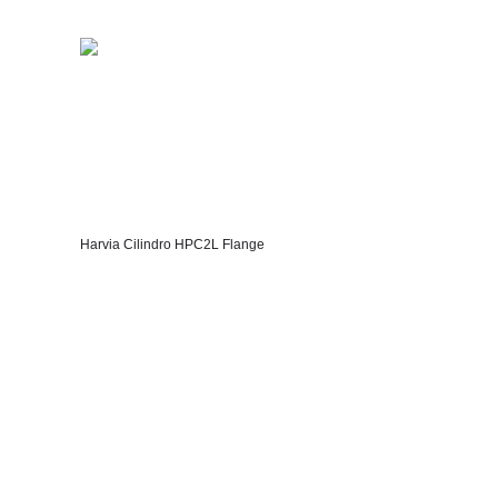
Harvia Cilindro HPC2L Flange
Transportgewicht und
Transportgröße (inkl.
Verpackung)