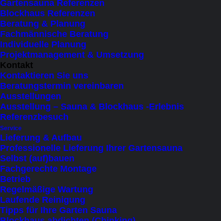
Gartensauna Referenzen
Lieferzeit: 2 - 3 Werktage
Blockhaus Referenzen
Beratung & Planung
Leistung
Fachmännische Beratung
Individuelle Planung
Farbe
Zurücksetzen
Projektmanagement & Umsetzung
Harvia
Kontakt
Cilindro
Kontaktieren Sie uns
In den Warenkorb
Beratungstermin vereinbaren
Elektrosaunaofen,
Ausstellungen
externe
Ausstellung – Sauna & Blockhaus -Erlebnis
Haben Sie Fragen?
Referenzbesuch
Steuerung
Service
Menge
Lieferung & Aufbau
Die vielseitigste Säulenofen-Familie – Harvia
Professionelle Lieferung Ihrer Gartensauna
Cilindro bietet kraftvolle Wärme, elegantes
Selbst (auf)bauen
Fachgerechte Montage
Design und harmonische Integration in jede
Betrieb
Sauna.
Regelmäßige Wartung
Laufende Reinigung
Tipps für Ihre Garten Sauna
Beste Beratung mit der Erfahrung aus vielen
Blockhaus abdichten (Chinking)