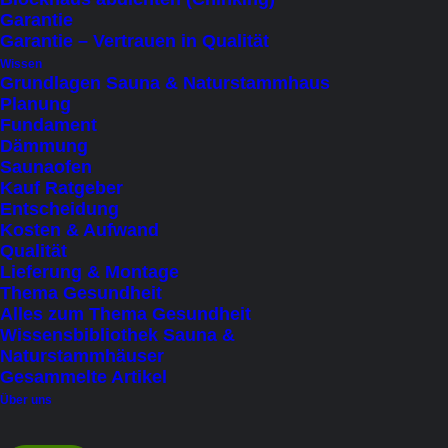
Beste Beratung mit der Erfahrung aus vielen
Garantie
Projekten
Garantie – Vertrauen in Qualität
Persönliches Service vom Profi
Wissen
Grundlagen Sauna & Naturstammhaus
Planung
Fundament
Dämmung
Saunaofen
Beschreibung
Kauf Ratgeber
Entscheidung
Details
Kosten & Aufwand
Lieferung & Widerruf
Qualität
Lieferung & Montage
Thema Gesundheit
Alles zum Thema Gesundheit
Wissensbibliothek Sauna &
Naturstammhäuser
Natürliches Wohlbefinden
Gesammelte Artikel
– Ihr persönliches
Über uns
Badeerlebnis im