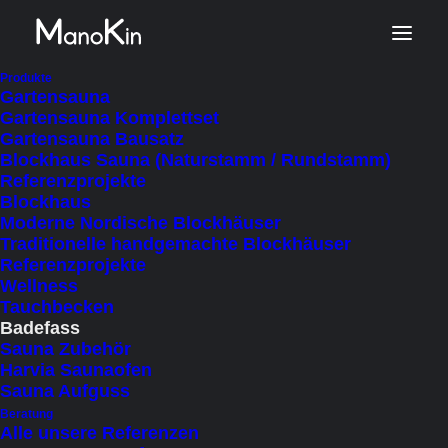
Produkte
Gartensauna
Gartensauna Komplettset
Gartensauna Bausatz
Blockhaus Sauna (Naturstamm / Rundstamm)
Referenzprojekte
Blockhaus
Moderne Nordische Blockhäuser
Traditionelle handgemachte Blockhäuser
Referenzprojekte
Wellness
Grossartiger Badezuber 2 x
Tauchbecken
2,5 m
Badefass
Sauna Zubehör
Ab
€
7.880
Harvia Saunaofen
inkl. MWSt.
Sauna Aufguss
zzgl. Lieferkosten
Beratung
(Autom. Berechnung im Warenkorb)
Alle unsere Referenzen
Lieferzeit: 3 - 4 Wochen