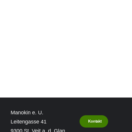
Manokin e. U.
Leitengasse 41
Kontakt
9300 St. Veit a. d. Glan