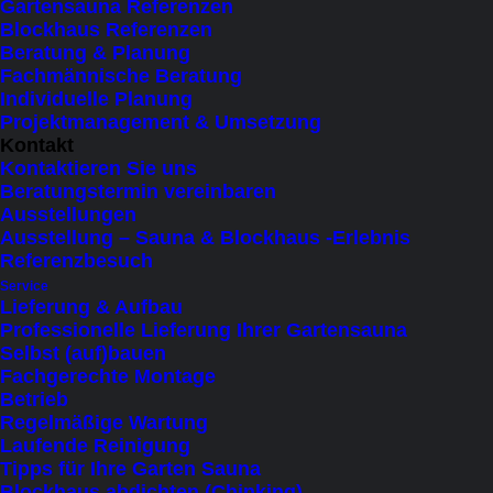
Gartensauna Referenzen
Blockhaus Referenzen
Ausführung Innenleben
Beratung & Planung
Fachmännische Beratung
Zurücksetzen
Individuelle Planung
Projektmanagement & Umsetzung
Grossartiger
Kontakt
In den Warenkorb
Kontaktieren Sie uns
Badezuber
Beratungstermin vereinbaren
2
Ausstellungen
Haben Sie Fragen?
Ausstellung – Sauna & Blockhaus -Erlebnis
x
Referenzbesuch
2,5
Service
Ovaler Badezuber aus Lärchenholz (2 x 2,5 m)
m
Lieferung & Aufbau
mit hochwertigem Ofen und optionaler
Professionelle Lieferung Ihrer Gartensauna
Menge
Selbst (auf)bauen
Filteranlage – für entspannte Stunden im
Fachgerechte Montage
Garten. Handgefertigt in Österreich. Jetzt
Betrieb
Regelmäßige Wartung
entdecken!
Laufende Reinigung
Tipps für Ihre Garten Sauna
Blockhaus abdichten (Chinking)