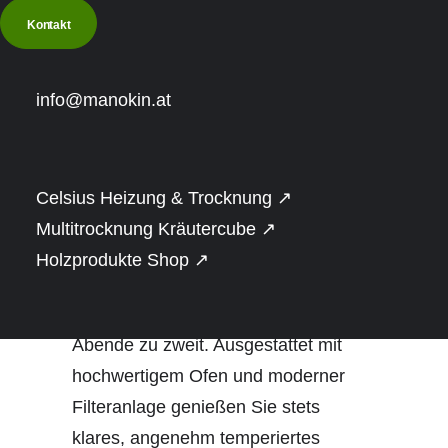
handgefertigten
Lärchenholz Fass aus
Kontakt
Österreich.
info@manokin.at
Ein ovaler Badezuber aus
Lärchenholz wird im eigenen Garten
Celsius Heizung & Trocknung ↗
zur Wellness-Oase. Die großzügige
Multitrocknung Kräutercube ↗
Form (2 x 2,5 m) bietet viel Platz zum
Holzprodukte Shop ↗
Ausstrecken und Entspannen – ideal
für Familien oder sehr gemütliche
Abende zu zweit. Ausgestattet mit
hochwertigem Ofen und moderner
Filteranlage genießen Sie stets
klares, angenehm temperiertes