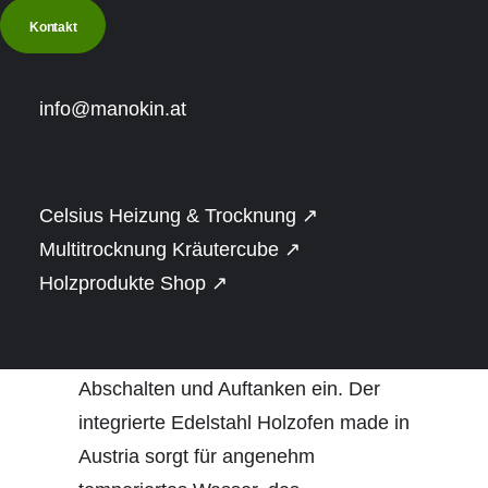
Badefass mit Ofen aus
Kontakt
Österreich
info@manokin.at
Das Badefass mit Ofen (Ø 1,5 m) ist
mehr als nur ein kleines Outdoor-
Celsius Heizung & Trocknung ↗
Wellnesserlebnis – es wird zu Ihrem
Multitrocknung Kräutercube ↗
persönlichen Rückzugsort im Garten.
Holzprodukte Shop ↗
Ideal für 1 – 2 Personen, lädt dieses
kompakte Badefass aus hochwertiger
österreichischer Gebirgslärche zum
Abschalten und Auftanken ein. Der
integrierte Edelstahl Holzofen made in
Austria sorgt für angenehm