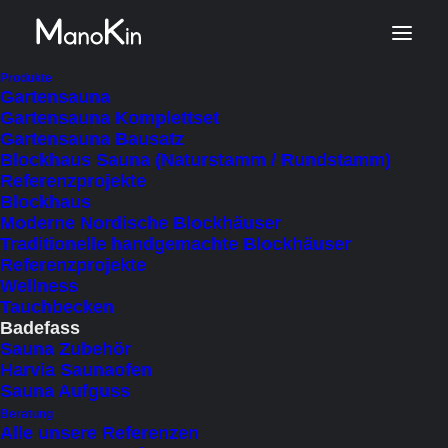
Produkte
Gartensauna
Gartensauna Komplettset
Gartensauna Bausatz
Blockhaus Sauna (Naturstamm / Rundstamm)
Referenzprojekte
Blockhaus
Unwiderstehliches Badefass
Moderne Nordische Blockhäuser
mit Ofen aus heimischem
Traditionelle handgemachte Blockhäuser
Referenzprojekte
Lärchenholz (1,5 m
Wellness
Durchmesser)
Tauchbecken
Badefass
Ab
€
6.045
Sauna Zubehör
inkl. MWSt.
Harvia Saunaofen
Sauna Aufguss
zzgl. Lieferkosten
(Autom. Berechnung im Warenkorb)
Lieferzeit: 5 - 6 Wochen
Beratung
Alle unsere Referenzen