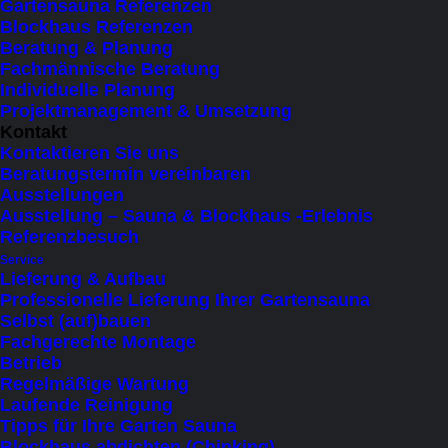
Gartensauna Referenzen
Ausführung Innenleben
Blockhaus Referenzen
Beratung & Planung
Zurücksetzen
Fachmännische Beratung
Unwiderstehliches
Individuelle Planung
Projektmanagement & Umsetzung
Badefass
In den Warenkorb
Kontakt
mit
Kontaktieren Sie uns
Beratungstermin vereinbaren
Ofen
Haben Sie Fragen?
Ausstellungen
aus
Ausstellung – Sauna & Blockhaus -Erlebnis
Referenzbesuch
heimischem
Genießen Sie wohltuende Wärme unter freiem
Service
Lärchenholz
Himmel. Das Badefass mit Ofen aus
Lieferung & Aufbau
(1,5
Professionelle Lieferung Ihrer Gartensauna
heimischen Lärchenholz vereint natürliche
Selbst (auf)bauen
m
Schönheit mit langlebiger Qualität. In
Fachgerechte Montage
Durchmesser)
Betrieb
verschiedenen Ausstattungsvarianten
Regelmäßige Wartung
Menge
erhältlich.
Laufende Reinigung
Tipps für Ihre Garten Sauna
Blockhaus abdichten (Chinking)