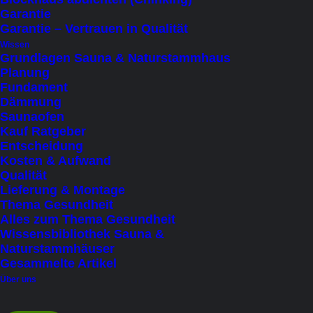
Beste Beratung mit der Erfahrung aus vielen
Garantie
Garantie – Vertrauen in Qualität
Projekten
Wissen
Persönliches Service vom Profi
Grundlagen Sauna & Naturstammhaus
Planung
Fundament
Dämmung
Saunaofen
Kauf Ratgeber
Beschreibung
Entscheidung
Details
Kosten & Aufwand
Qualität
Lieferung & Widerruf
Lieferung & Montage
Thema Gesundheit
Alles zum Thema Gesundheit
Wissensbibliothek Sauna &
Naturstammhäuser
Entspannung pur – Ihr
Gesammelte Artikel
individuelles Badeerlebnis
Über uns
im handgefertigtem